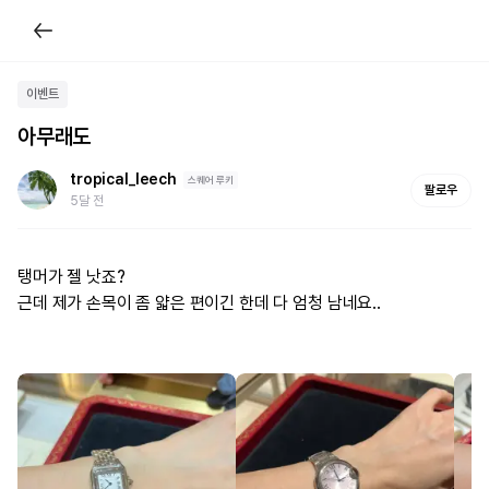
이벤트
아무래도
tropical_leech
스퀘어 루키
팔로우
5달 전
탱머가 젤 낫죠?

근데 제가 손목이 좀 얇은 편이긴 한데 다 엄청 남네요..