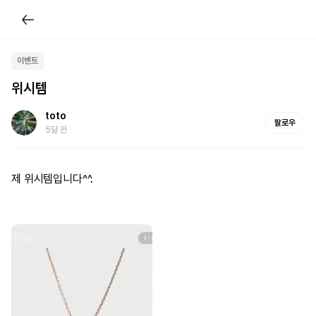
이벤트
위시템
toto
팔로우
5달 전
제 위시템입니다^^.