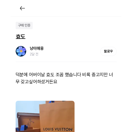
구매 인증
효도
낭이애옹
팔로우
2달 전
덕분에 어버이날 효도 조꼼 했습니다 비록 중고지만 너
무 갖고싶어하셨거든요