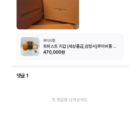
루이비통
트위스트 지갑 (새상품급,감정서)루이비통 에피 반지갑 월릿
470,000원
댓글
1
첫 댓글을 남겨보세요.