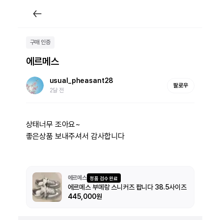
구매 인증
에르메스
usual_pheasant28
팔로우
2달 전
상태너무 조아요~

좋은상품 보내주셔서 감사합니다
에르메스
정품 검수 완료
에르메스 부메랑 스니커즈 팝니다 38.5사이즈
445,000원