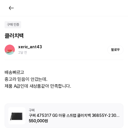
구매 인증
클러치백
xeric_ant43
팔로우
2달 전
배송빠르고

중고라 믿음이 안갔는데.

제품 A급인데 새상품같아 만족합니다.
구찌
구찌 475317 GG 마몽 스트랩 클러치백 36855Y-2 30.5 * 21
550,000원