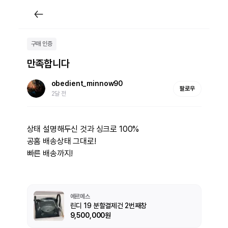
구매 인증
만족합니다
obedient_minnow90
팔로우
2달 전
상태 설명해두신 것과 싱크로 100%

공홈 배송상태 그대로!

빠른 배송까지!
에르메스
린디 19 분할결제건 2번째창
9,500,000원