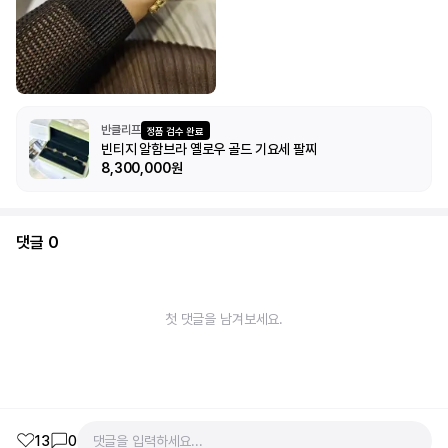
반클리프
정품 검수 완료
빈티지 알함브라 옐로우 골드 기요세 팔찌
8,300,000원
댓글
0
첫 댓글을 남겨보세요.
13
0
댓글을 입력하세요...