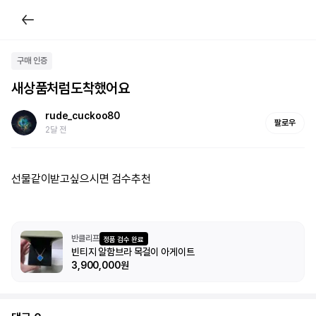
구매 인증
새상품처럼도착했어요
rude_cuckoo80
팔로우
2달 전
선물같이받고싶으시면 검수추천
반클리프
정품 검수 완료
빈티지 알함브라 목걸이 아게이트
3,900,000원