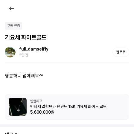
구매 인증
기요세 화이트골드
full_damselfly
팔로우
2달 전
영롱하니 넘예뻐요^^
반클리프
빈티지 알함브라 펜던트 18K 기요세 화이트 골드
5,600,000원