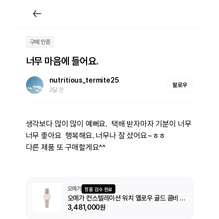
구매 인증
너무 마음에 들어요.
nutritious_termite25
팔로우
2달 전
생각보다 많이 많이 예뻐요.  택배 받자마자 기분이 너무 
너무 좋아요  행복해요. 너무나 잘 샀어요~ㅎㅎ

다른 제품 또 구매할게요^^
오메가
정품 검수 완료
오메가 컨스텔레이션 워치 옐로우 골드 콤비 다이아몬드 쿼츠
3,481,000원