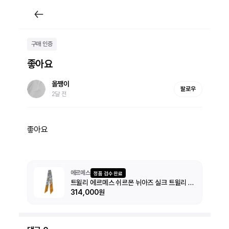
구매 인증
좋아요
올쨍이
팔로우
2달 전
좋아요
에르메스
정품 검수 완료
트윌리 에르메스 쉬르몬 뉘아즈 실크 트윌리 H063900S
314,000원